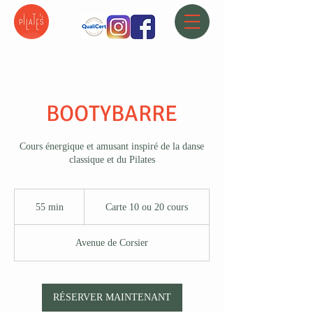
BOOTYBARRE
Cours énergique et amusant inspiré de la danse
classique et du Pilates
Carte
10
55 min
5
Carte 10 ou 20 cours
ou
20
5
cours
m
Avenue de Corsier
i
n
RÉSERVER MAINTENANT