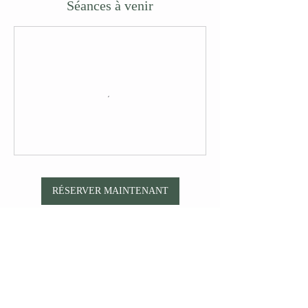
Séances à venir
RÉSERVER MAINTENANT
Politique d'annulation
L'annulation d'un cours privé, semi-privé ou en
groupe doit être communiqué au minimum 24